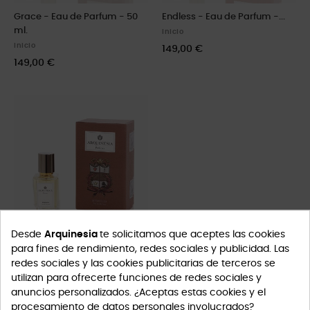
Grace - Eau de Parfum - 50
Endless - Eau de Parfum -...
ml.
Inicio
Inicio
149,00 €
149,00 €
Desde
Arquinesia
te solicitamos que aceptes las cookies
para fines de rendimiento, redes sociales y publicidad. Las
redes sociales y las cookies publicitarias de terceros se
Memories - Eau de Parfum -...
utilizan para ofrecerte funciones de redes sociales y
anuncios personalizados. ¿Aceptas estas cookies y el
Inicio
procesamiento de datos personales involucrados?
149,00 €