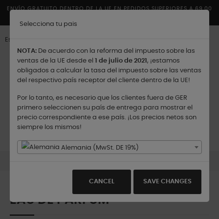
ENVÍO GRATUITO DENTRO DE LA UE EN PEDIDOS SUPERIORES A 69,00
€
Selecciona tu pais
Español
NOTA:
De acuerdo con la reforma del impuesto sobre las
ventas de la UE desde el
1 de julio de 2021
, ¡estamos
obligados a calcular la tasa del impuesto sobre las ventas
del respectivo país receptor del cliente dentro de la UE!
Por lo tanto, es necesario que los clientes fuera de GER
Enviar a:
primero seleccionen su país de entrega para mostrar el
precio correspondiente a ese país. ¡Los precios netos son
siempre los mismos!
Navegación
☰
0
de
Alemania (MwSt. DE 19%)
palanca
Productos
Eau de Parfum
CANCEL
SAVE CHANGES
EAU DE PARFUM