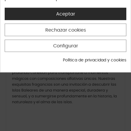
Aceptar
Mostrar 1-11 de 11 artículos
Rechazar cookies
Configurar
Ninguna otra sensación está tan estrechamente
relacionada con nuestros recuerdos y emociones como
Política de privacidad y cookies
el aroma.
En Arquinesia Eau de Parfum aprovechamos esta
profunda conexión para transportarle a momentos
mágicos con composiciones olfativas únicas. Nuestras
exquisitas fragancias son una invitación a descubrir las
Islas Baleares de una manera especial, duradera y
sensual, y a sumergirse profundamente en la historia, la
naturaleza y el alma de las islas.