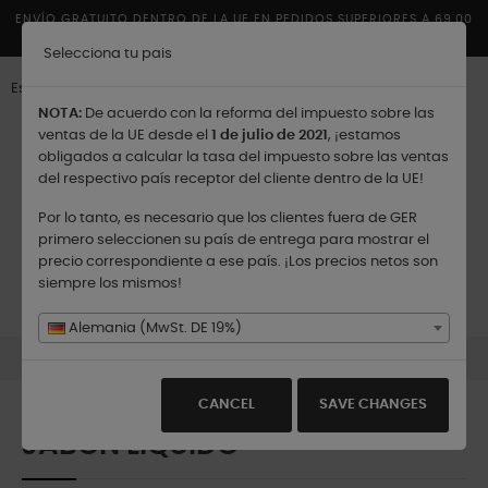
ENVÍO GRATUITO DENTRO DE LA UE EN PEDIDOS SUPERIORES A 69,00
€
Selecciona tu pais
Español
NOTA:
De acuerdo con la reforma del impuesto sobre las
ventas de la UE desde el
1 de julio de 2021
, ¡estamos
obligados a calcular la tasa del impuesto sobre las ventas
del respectivo país receptor del cliente dentro de la UE!
Por lo tanto, es necesario que los clientes fuera de GER
Enviar a:
primero seleccionen su país de entrega para mostrar el
precio correspondiente a ese país. ¡Los precios netos son
siempre los mismos!
Navegación
☰
0
de
Alemania (MwSt. DE 19%)
palanca
Productos
Jabón Líquido
CANCEL
SAVE CHANGES
JABÓN LÍQUIDO