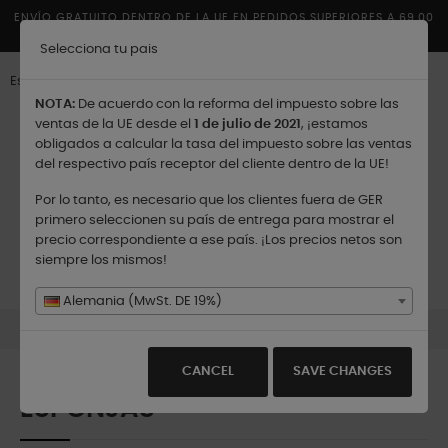
ENVÍO GRATUITO DENTRO DE LA UE EN PEDIDOS SUPERIORES A 69,00
€
Selecciona tu pais
Español
NOTA:
De acuerdo con la reforma del impuesto sobre las
ventas de la UE desde el
1 de julio de 2021
, ¡estamos
obligados a calcular la tasa del impuesto sobre las ventas
del respectivo país receptor del cliente dentro de la UE!
Por lo tanto, es necesario que los clientes fuera de GER
Enviar a:
primero seleccionen su país de entrega para mostrar el
precio correspondiente a ese país. ¡Los precios netos son
siempre los mismos!
Navegación
☰
0
de
Alemania (MwSt. DE 19%)
palanca
Productos
Esponjas
CANCEL
SAVE CHANGES
ESPONJAS