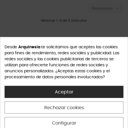

Relevancia
Mostrar 1-2 de 2 artículos
Desde
Arquinesia
te solicitamos que aceptes las cookies
para fines de rendimiento, redes sociales y publicidad. Las
redes sociales y las cookies publicitarias de terceros se
utilizan para ofrecerte funciones de redes sociales y
anuncios personalizados. ¿Aceptas estas cookies y el
procesamiento de datos personales involucrados?
Aceptar
Rechazar cookies
Esponja Sostenible Silky
Esponja Natural Sostenible
Inicio
Inicio
Configurar
5,90 €
14,50 €