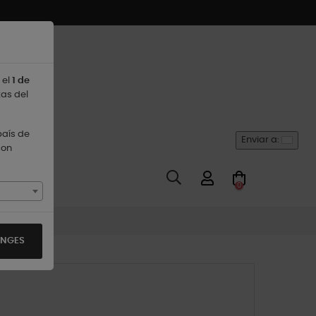
 el
1 de
tas del
país de
Enviar a:
son
0
ANGES