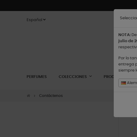
Seleccio
Español
NOTA:
De 
julio de 2
respectiv
Por lo ta
entrega p
siempre 
PERFUMES
COLECCIONES
PRODUCTOS
Alema
Contáctenos