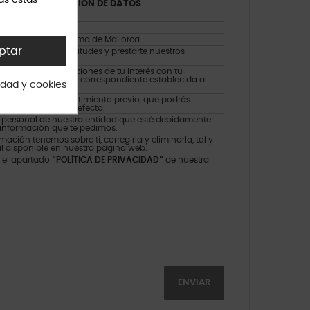
as estas
 SOBRE PROTECCIÓN DE DATOS
Perfumes
Gaietà 6a, 07012 Palma de Mallorca
ptar
r atender tus solicitudes y prestarte nuestros
o.
iaremos comunicaciones de tu interés con tu
 mediante la casilla correspondiente establecida al
cidad y cookies
atos con tu consentimiento previo, que podrás
ente establecida al efecto.
el personal de nuestra entidad que esté debidamente
 información que te pedimos.
ación tenemos sobre ti, corregirla y eliminarla, tal y
l disponible en nuestra página web.
 el apartado
“POLÍTICA DE PRIVACIDAD”
de nuestra