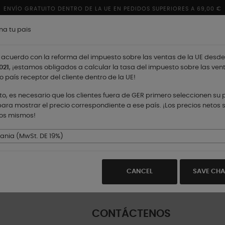
ENVÍO GRATUITO DENTRO DE LA UE EN PEDIDOS SUPERIORES A 69,00 €
na tu pais
acuerdo con la reforma del impuesto sobre las ventas de la UE desde
021
, ¡estamos obligados a calcular la tasa del impuesto sobre las ven
o país receptor del cliente dentro de la UE!
nto, es necesario que los clientes fuera de GER primero seleccionen su 
ara mostrar el precio correspondiente a ese país. ¡Los precios netos 
los mismos!
TIENDAS
nia (MwSt. DE 19%)
CANCEL
SAVE CH
CONTÁCTENOS