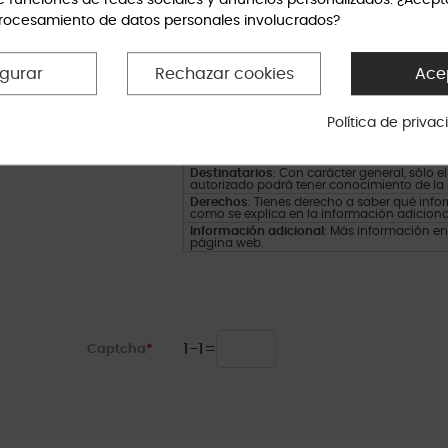
e funciones de redes sociales y anuncios personalizados. ¿Acept
INFORMACIÓN BÁSICA
procesamiento de datos personales involucrados?
Responsable del tratamiento
: Arquinesia 
Dirección del responsable
: Carrer de Sant 
igurar
Rechazar cookies
Ace
Finalidad
: Tus datos serán usados para pode
servicios, incluyendo el comercio electrónic
Información de interés
: Únicamente te env
autorización previa, que podrás facilitarnos
Política de priva
efecto.
Legitimación
: Únicamente trataremos tus d
facilitarnos mediante la casilla correspondi
Destinatarios
: Con carácter general, sólo 
autorizado podrá tener conocimiento de la
Derechos
: Tienes derecho a saber qué inform
como se explica en la información adiciona
Información adicional
: Más información en
página web.
1
-
1
=
Captcha