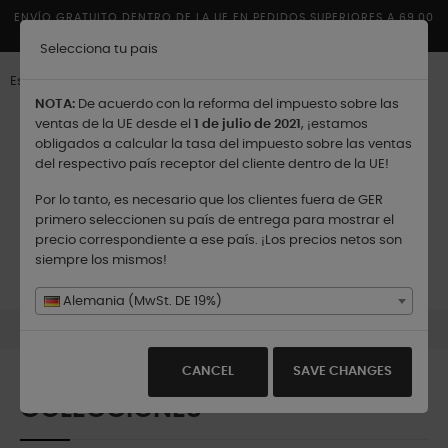
ENVÍO GRATUITO DENTRO DE LA UE EN PEDIDOS SUPERIORES A 69,00
€
Selecciona tu pais
Español
NOTA:
De acuerdo con la reforma del impuesto sobre las
ventas de la UE desde el
1 de julio de 2021
, ¡estamos
obligados a calcular la tasa del impuesto sobre las ventas
del respectivo país receptor del cliente dentro de la UE!
Por lo tanto, es necesario que los clientes fuera de GER
Enviar a:
primero seleccionen su país de entrega para mostrar el
precio correspondiente a ese país. ¡Los precios netos son
siempre los mismos!
Navegación
☰
0
de
Alemania (MwSt. DE 19%)
palanca
Colecciones
CANCEL
SAVE CHANGES
COLECCIONES