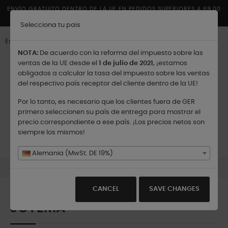
ENVÍO GRATUITO DENTRO DE LA UE EN PEDIDOS SUPERIORES A 69,00
€
Selecciona tu pais
Español
NOTA:
De acuerdo con la reforma del impuesto sobre las
ventas de la UE desde el
1 de julio de 2021
, ¡estamos
obligados a calcular la tasa del impuesto sobre las ventas
del respectivo país receptor del cliente dentro de la UE!
Por lo tanto, es necesario que los clientes fuera de GER
Enviar a:
primero seleccionen su país de entrega para mostrar el
precio correspondiente a ese país. ¡Los precios netos son
siempre los mismos!
Navegación
☰
0
de
Alemania (MwSt. DE 19%)
palanca
Productos
Joyería
CANCEL
SAVE CHANGES
JOYERÍA