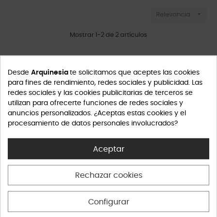

Relevancia
Mostrar 1-2 de 2 artículos
Desde
Arquinesia
te solicitamos que aceptes las cookies
para fines de rendimiento, redes sociales y publicidad. Las
redes sociales y las cookies publicitarias de terceros se
utilizan para ofrecerte funciones de redes sociales y
anuncios personalizados. ¿Aceptas estas cookies y el
procesamiento de datos personales involucrados?
Aceptar
Rechazar cookies
Pomander Plata Rodiada
Pomander Plata Rodiada
Gold
Configurar
Inicio
Inicio
750,00 €