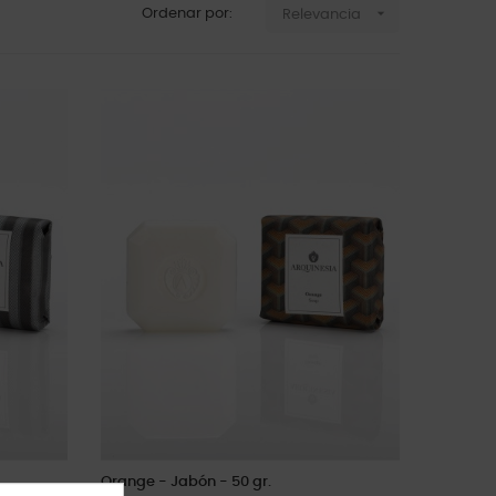

Ordenar por:
Relevancia
Orange - Jabón - 50 gr.