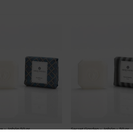
e - Jabón 50 gr.
Secret Garden - Jabón - 50 gr.