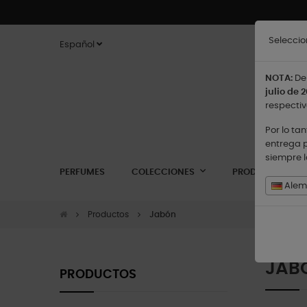
Seleccio
Español
NOTA:
De 
julio de 2
respectiv
Por lo ta
entrega p
siempre 
PERFUMES
COLECCIONES
PRODUCTOS
Alema
Productos
Jabón
JAB
PRODUCTOS