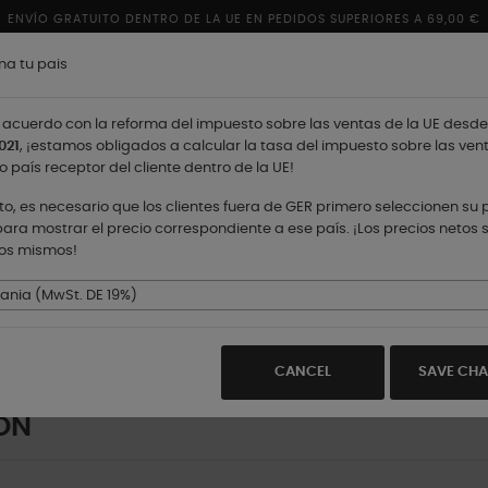
ENVÍO GRATUITO DENTRO DE LA UE EN PEDIDOS SUPERIORES A 69,00 €
na tu pais
acuerdo con la reforma del impuesto sobre las ventas de la UE desde
021
, ¡estamos obligados a calcular la tasa del impuesto sobre las ven
o país receptor del cliente dentro de la UE!
nto, es necesario que los clientes fuera de GER primero seleccionen su 
ara mostrar el precio correspondiente a ese país. ¡Los precios netos 
los mismos!
TIENDAS
nia (MwSt. DE 19%)
CANCEL
SAVE CH
ÓN