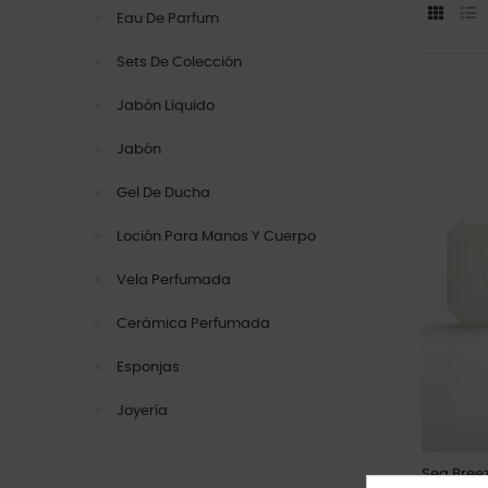
Eau De Parfum
Sets De Colección
Jabón Líquido
Jabón
Gel De Ducha
Loción Para Manos Y Cuerpo
Vela Perfumada
Cerámica Perfumada
Esponjas
Joyería
Sea Breez