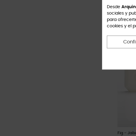
Inicio
Desde
Arquin
9,00 €
sociales y pub
para ofrecert
cookies y el 
Conf
Fig - Jab