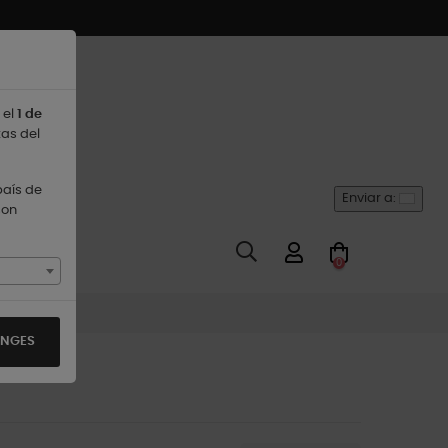
 el
1 de
tas del
país de
Enviar a:
son
0
ANGES