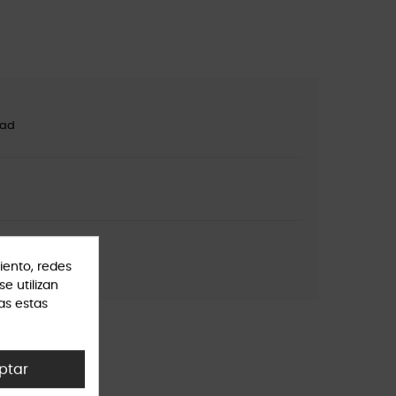
dad
ión
iento, redes
se utilizan
as estas
ptar