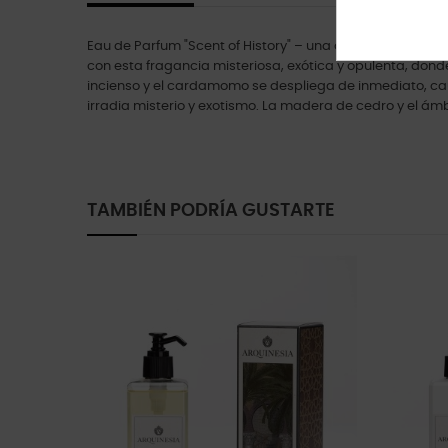
Eau de Parfum "Scent of History" – una obra maestra que 
con esta fragancia misteriosa, exótica y opulenta, donde
incienso y el cardamomo se despliega de inmediato, cau
irradia misterio y exotismo. La madera de cedro y el ám
TAMBIÉN PODRÍA GUSTARTE