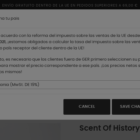
ENVÍO GRATUITO DENTRO DE LA UE EN PEDIDOS SUPERIORES A 69,00 €
na tu pais
acuerdo con la reforma del impuesto sobre las ventas de la UE desde
021
, ¡estamos obligados a calcular la tasa del impuesto sobre las ven
o país receptor del cliente dentro de la UE!
nto, es necesario que los clientes fuera de GER primero seleccionen su 
ara mostrar el precio correspondiente a ese país. ¡Los precios netos 
los mismos!
TIENDAS
nia (MwSt. DE 19%)
CANCEL
SAVE CH
Scent Of History