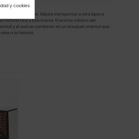
cidad y cookies
e las Islas Baleares. Déjate transportar a otra época
 historia rica y fascinante. El aroma místico del
chulí y el oud se combinan en un bouquet oriental que
ida a la historia.