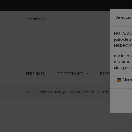
Seleccio
Español
NOTA:
De 
julio de 2
respectiv
Por lo ta
entrega p
siempre 
PERFUMES
COLECCIONES
PRODUCTOS
Alema
Scent of History - Eau de Parfum - 100 ml.