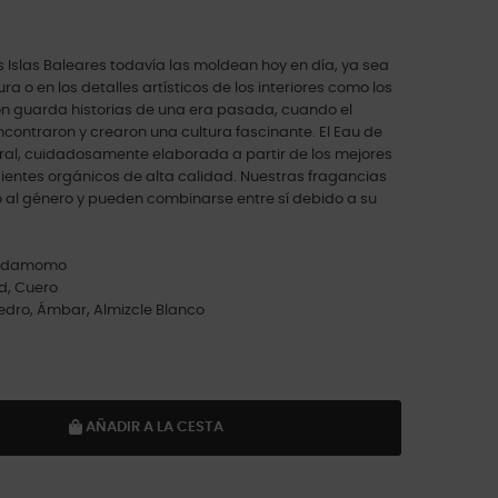
s Islas Baleares todavía las moldean hoy en día, ya sea
a o en los detalles artísticos de los interiores como los
ón guarda historias de una era pasada, cuando el
ncontraron y crearon una cultura fascinante. El Eau de
ral, cuidadosamente elaborada a partir de los mejores
dientes orgánicos de alta calidad. Nuestras fragancias
 al género y pueden combinarse entre sí debido a su
Cardamomo
d, Cuero
dro, Ámbar, Almizcle Blanco
AÑADIR A LA CESTA