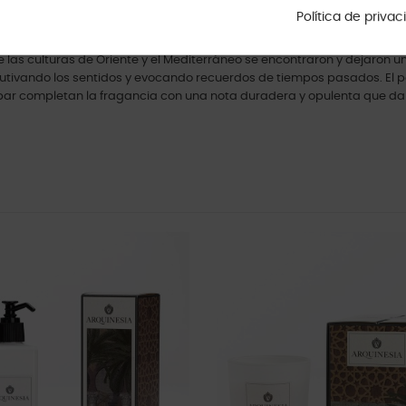
Política de priva
rinde homenaje a las influencias moriscas y a la fascinante historia d
 las culturas de Oriente y el Mediterráneo se encontraron y dejaron una
tivando los sentidos y evocando recuerdos de tiempos pasados. El pa
bar completan la fragancia con una nota duradera y opulenta que da v