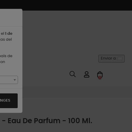
 el
1 de
tas del
país de
Enviar a:
son
0
ANGES
 - Eau De Parfum - 100 Ml.