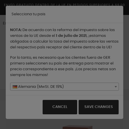
ENVÍO GRATUITO DENTRO DE LA UE EN PEDIDOS SUPERIORES A 69,00
€
Selecciona tu pais
Español
NOTA:
De acuerdo con la reforma del impuesto sobre las
ventas de la UE desde el
1 de julio de 2021
, ¡estamos
obligados a calcular la tasa del impuesto sobre las ventas
del respectivo país receptor del cliente dentro de la UE!
Por lo tanto, es necesario que los clientes fuera de GER
Enviar a:
primero seleccionen su país de entrega para mostrar el
precio correspondiente a ese país. ¡Los precios netos son
siempre los mismos!
Navegación
☰
0
de
Alemania (MwSt. DE 19%)
palanca
Endless - Eau de Parfum - 50 ml
CANCEL
SAVE CHANGES