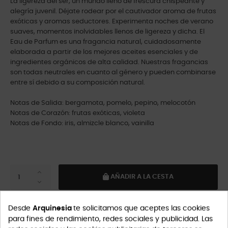
La ligereza del ser, un mundo lleno de frescura chispeante y
alegría juvenil. Déjate rodear por el cautivador aroma de frutas
exóticas y aromas seductores. Experimenta noches de verano
suaves, momentos inolvidables llenos de ligereza y dicha. El
Eau de Parfum es una fragancia natural, cuidadosamente
elaborada a partir de los mejores aceites esenciales y de
ingredientes orgánicos de alta calidad. Nuestras fragancias
son todas neutrales en cuanto al género y pueden combinarse
entre sí debido a su composición natural.
Notas de Salida: bergamota, pomelo, pepino, melocotón
Notas de Corazón: frutas exóticas, violeta
Notas de Fondo: iris, almizcle blanco, vainilla
AÑADIR A LA CESTA
Desde
Arquinesia
te solicitamos que aceptes las cookies
para fines de rendimiento, redes sociales y publicidad. Las