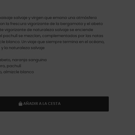
 paisaje salvaje y virgen que emana una atmósfera
on la frescura vigorizante de la bergamota y el abeto
te vigorizante de naturaleza salvaje se enciende
y el pachulí se mezclan, complementados por las notas
cle blanco. Un viaje que siempre termina en el océano,
y la naturaleza salvaje
abeto, naranja sanguina
ro, pachulí
o, almizcle blanco
AÑADIR A LA CESTA