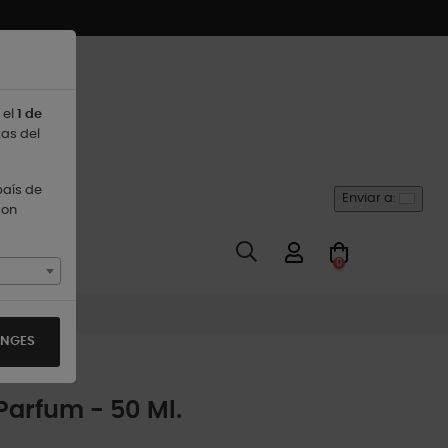
 el
1 de
tas del
país de
Enviar a:
son
0
ANGES
Parfum - 50 Ml.