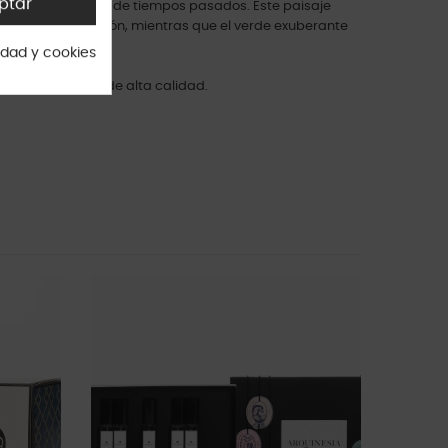
ptar
 contar historias de tiempos pasados. Este paisaje
oporciona inspiración, mientras que el verde exuberante
cidad y cookies
entes orgánicos de alta calidad.