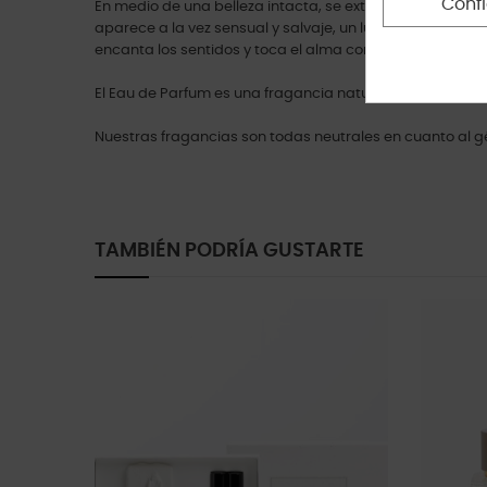
Conf
En medio de una belleza intacta, se extienden amplios 
aparece a la vez sensual y salvaje, un lugar que libera 
encanta los sentidos y toca el alma con su belleza.
El Eau de Parfum es una fragancia natural, cuidadosamen
Nuestras fragancias son todas neutrales en cuanto al g
TAMBIÉN PODRÍA GUSTARTE