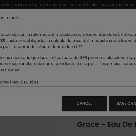
ENVÍO GRATUITO DENTRO DE LA UE EN PEDIDOS SUPERIORES A 69,00 €
na tu pais
acuerdo con la reforma del impuesto sobre las ventas de la UE desde
021
, ¡estamos obligados a calcular la tasa del impuesto sobre las ven
o país receptor del cliente dentro de la UE!
nto, es necesario que los clientes fuera de GER primero seleccionen su 
ara mostrar el precio correspondiente a ese país. ¡Los precios netos 
los mismos!
TIENDAS
nia (MwSt. DE 19%)
CANCEL
SAVE CH
Grace - Eau De 