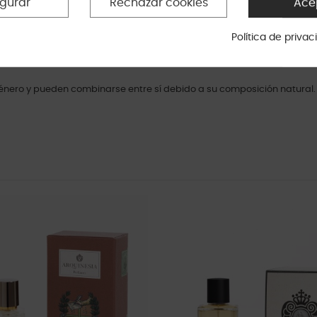
igurar
Rechazar cookies
Ace
prados verdes, bordeados por antiguas paredes de piedra que podrían
los sentidos y alimenta la imaginación. La extraordinaria vastedad pr
Política de priva
te elaborada a partir de los mejores aceites esenciales y de ingredi
énero y pueden combinarse entre sí debido a su composición natural.