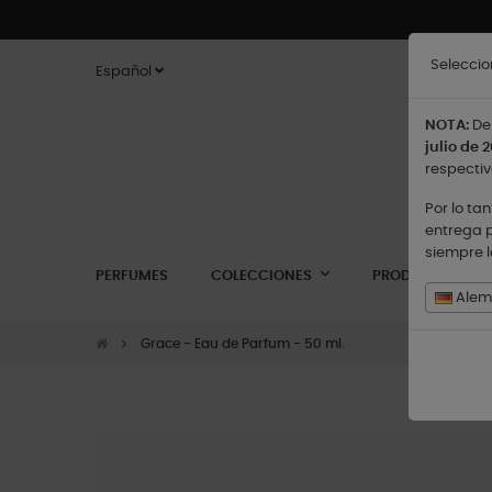
Seleccio
Español
NOTA:
De 
julio de 2
respectiv
Por lo ta
entrega p
siempre 
PERFUMES
COLECCIONES
PRODUCTOS
Alema
Grace - Eau de Parfum - 50 ml.