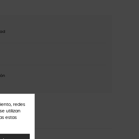
dad
ión
iento, redes
se utilizan
as estas