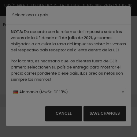
ENVÍO GRATUITO DENTRO DE LA UE EN PEDIDOS SUPERIORES A 69,00
€
Selecciona tu pais
Español
NOTA:
De acuerdo con la reforma del impuesto sobre las
ventas de la UE desde el
1 de julio de 2021
, ¡estamos
obligados a calcular la tasa del impuesto sobre las ventas
del respectivo país receptor del cliente dentro de la UE!
Por lo tanto, es necesario que los clientes fuera de GER
Enviar a:
primero seleccionen su país de entrega para mostrar el
precio correspondiente a ese país. ¡Los precios netos son
siempre los mismos!
Navegación
☰
0
de
Alemania (MwSt. DE 19%)
palanca
Orange - Vela Perfumada - 180 gr.
CANCEL
SAVE CHANGES