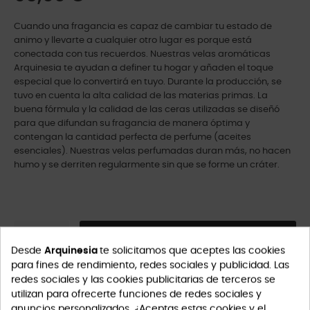
Cuando una fragancia es capaz de cambiar tu estado de
animo y llevarte a cualquier otro lugar es porque está
conectada con tus recuerdos. Nuestras velas aromáticas
Arquinesia te ayudan a definer tu hogar y añaden el toque
especial que lo convertirá en tuyo. Durante la producción, se
tuvo en cuenta la alta calidad de las materias primas. La
buena fórmula y la calidad de las ceras utilizadas se diseñó
para que difundan su fragancia de manera óptima y
contengan la cantidad perfecta de perfume (aceites
esenciales). Nuestras velas perfumadas duran más, no hacen
humo y se derriten regularmente sin que se forme un cráter.
AÑADIR A LA CESTA
Desde
Arquinesia
te solicitamos que aceptes las cookies
para fines de rendimiento, redes sociales y publicidad. Las
redes sociales y las cookies publicitarias de terceros se
utilizan para ofrecerte funciones de redes sociales y
anuncios personalizados. ¿Aceptas estas cookies y el