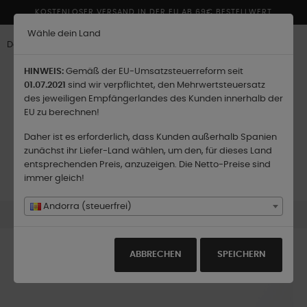
KOSTENLOSER VERSAND IN DER EU AB 69€ BESTELLWERT
Wähle dein Land
Deutsch
HINWEIS:
Gemäß der EU-Umsatzsteuerreform seit
01.07.2021
sind wir verpflichtet, den Mehrwertsteuersatz
des jeweiligen Empfängerlandes des Kunden innerhalb der
EU zu berechnen!
Lieferland:
Daher ist es erforderlich, dass Kunden außerhalb Spanien
zunächst ihr Liefer-Land wählen, um den, für dieses Land
entsprechenden Preis, anzuzeigen. Die Netto-Preise sind
Umschalten
☰
immer gleich!
0
der
Navigation
Andorra (steuerfrei)
Orange - Duftkerze - 180 gr.
ABBRECHEN
SPEICHERN